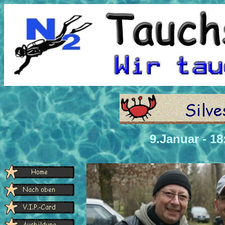
9.Januar -
18